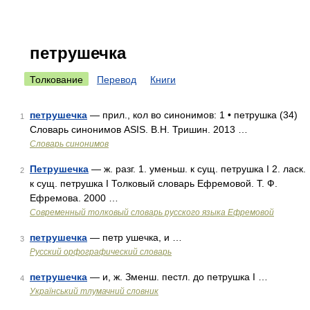
петрушечка
Толкование
Перевод
Книги
петрушечка
— прил., кол во синонимов: 1 • петрушка (34)
1
Словарь синонимов ASIS. В.Н. Тришин. 2013 …
Словарь синонимов
Петрушечка
— ж. разг. 1. уменьш. к сущ. петрушка I 2. ласк.
2
к сущ. петрушка I Толковый словарь Ефремовой. Т. Ф.
Ефремова. 2000 …
Современный толковый словарь русского языка Ефремовой
петрушечка
— петр ушечка, и …
3
Русский орфографический словарь
петрушечка
— и, ж. Зменш. пестл. до петрушка I …
4
Український тлумачний словник