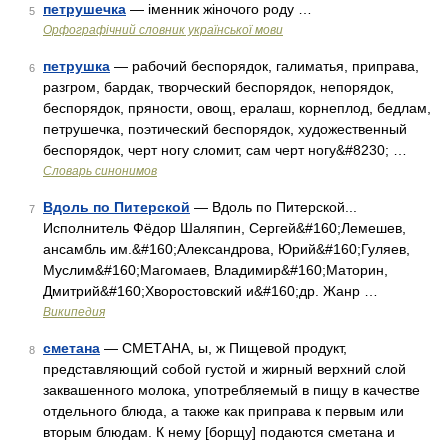
петрушечка
— іменник жіночого роду …
5
Орфографічний словник української мови
петрушка
— рабочий беспорядок, галиматья, приправа,
6
разгром, бардак, творческий беспорядок, непорядок,
беспорядок, пряности, овощ, ералаш, корнеплод, бедлам,
петрушечка, поэтический беспорядок, художественный
беспорядок, черт ногу сломит, сам черт ногу&#8230; …
Словарь синонимов
Вдоль по Питерской
— Вдоль по Питерской...
7
Исполнитель Фёдор Шаляпин, Сергей&#160;Лемешев,
ансамбль им.&#160;Александрова, Юрий&#160;Гуляев,
Муслим&#160;Магомаев, Владимир&#160;Маторин,
Дмитрий&#160;Хворостовский и&#160;др. Жанр …
Википедия
сметана
— СМЕТАНА, ы, ж Пищевой продукт,
8
представляющий собой густой и жирный верхний слой
заквашенного молока, употребляемый в пищу в качестве
отдельного блюда, а также как приправа к первым или
вторым блюдам. К нему [борщу] подаются сметана и